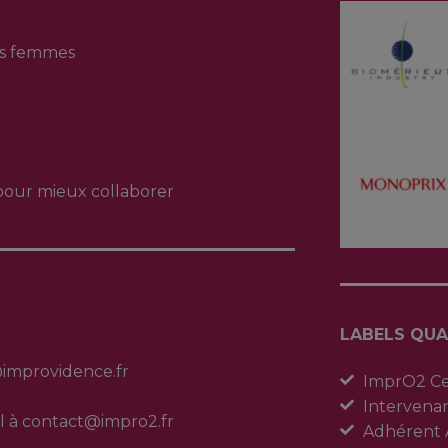
des femmes
our mieux collaborer
LABELS QUA
@improvidence.fr
ImprO2 Cer
Intervena
l à contact@impro2.fr
Adhérent 