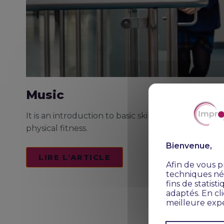
Music
It is an introduction to basic skills and movement 
physical fitness.
Bienvenue,
LIRE L'ARTICLE
Afin de vous pr
techniques néc
fins de statis
adaptés. En cl
meilleure expé