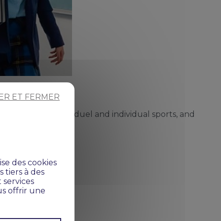
ER ET FERMER
es: swimming, dance, duel and individual sports, and
ise des cookies
 tiers à des
 services
s offrir une