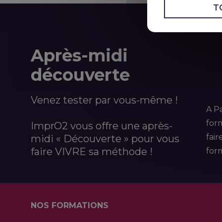
T
Après-midi
découverte
Venez tester par vous-même !
A Pa
for
ImprO2 vous offre une après-
fair
midi « Découverte » pour vous
faire VIVRE sa méthode !
form
NOS FORMATIONS