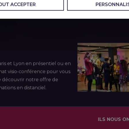
OUT ACCEPTER
PERSONNALI
ris et Lyon en présentiel ou en
mat visio-conférence pour vous
e découvrir notre offre de
ations en distanciel.
ILS NOUS O